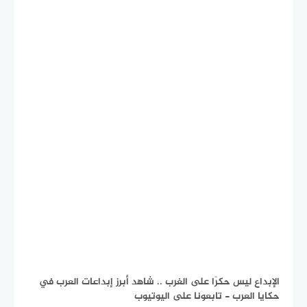
الإبداع ليس حكرًا على الغرب .. شاهد أبرز إبداعات العرب في
حكايا العرب - تابعونا على اليوتيوب