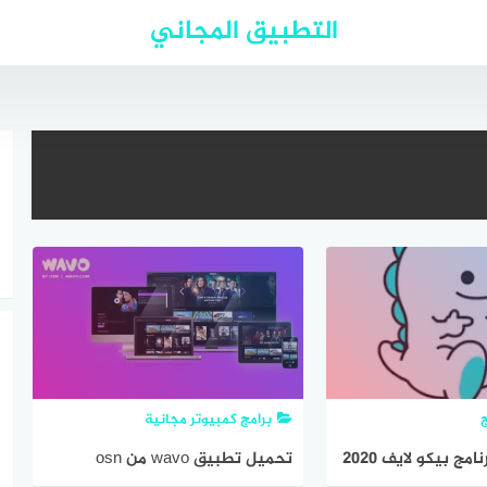
التطبيق المجاني
برامج كمبيوتر مجانية
ج بيكو لايف 2020
تحميل تطبيق wavo من osn