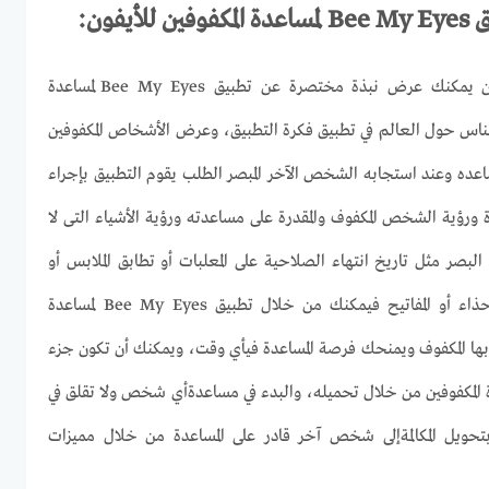
ق
Bee My Eyes
لمساعدة المكفوفين للأيفون:
تطبيق لمساعدة المكفوفين للأيفون يمكنك عرض نبذة مختصرة عن تطبيق Bee My Eyes لمساعدة
لناس حول العالم في تطبيق فكرة التطبيق، وعرض الأشخاص المكفوفين
عده وعند استجابه الشخص الآخر المبصر الطلب يقوم التطبيق بإجراء
 ورؤية الشخص المكفوف والمقدرة على مساعدته ورؤية الأشياء التى لا
صر مثل تاريخ انتهاء الصلاحية على المعلبات أو تطابق الملابس أو
مكان الأشياء مثل الحقيبه أو الحذاء أو المفاتيح فيمكنك من خلال تطبيق Bee My Eyes لمساعدة
ى بها المكفوف ويمنحك فرصة المساعدة فيأي وقت، ويمكنك أن تكون جزء
Bee My Eye لمساعدة المكفوفين من خلال تحميله، والبدء في مساعدةأي شخص ولا تقلق في
يل المكالمةإلى شخص آخر قادر على المساعدة من خلال مميزات