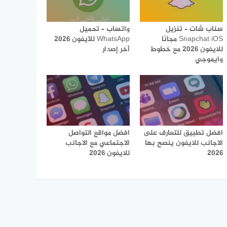
سناب شات – تنزيل
واتساب – تحميل
Snapchat iOS مجانًا
WhatsApp للآيفون 2026
للايفون 2026 مع خطوط
آخر إصدار
وايموجي
افضل تطبيق للتعارف على
افضل مواقع التواصل
الاجانب للايفون ينصح بها
الاجتماعي مع الاجانب
2026
للايفون 2026