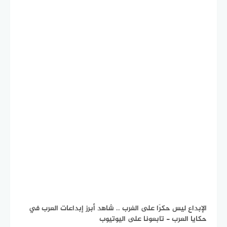
الإبداع ليس حكرًا على الغرب .. شاهد أبرز إبداعات العرب في
حكايا العرب - تابعونا على اليوتيوب