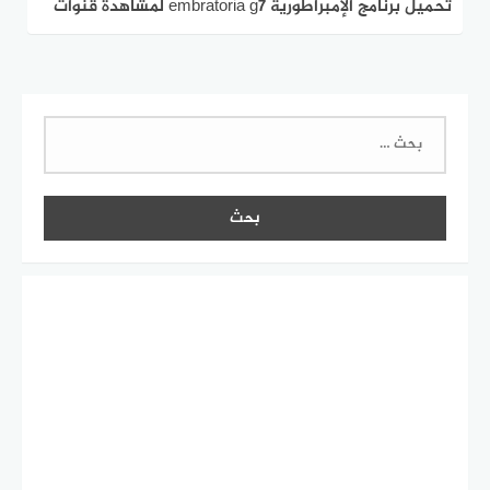
تحميل برنامج الإمبراطورية embratoria g7 لمشاهدة قنوات
بي ان سبورت
البحث
عن: