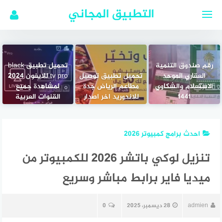
لتجاوز
التطبيق المجاني
لى
لمحتوى
رقم صندوق التنمية
تحميل تطبيق black
العقاري الموحد
تحميل تطبيق توصيل
tv pro للايفون 2024
الاستعلام والشكاوي
مطاعم الرياض جدة
لمشاهدة جميع
1441
للاندوريد اخر اصدار
القنوات العربية
احدث برامج كمبيوتر 2026
تنزيل لوكي باتشر 2026 للكمبيوتر من
ميديا فاير برابط مباشر وسريع
admien
28 ديسمبر، 2025
0