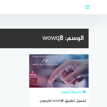
لتجاوز
لى
لمحتوى
الوسم:
wowq8
تطبيقات أيفون
تحميل تطبيق wowq8 للايفون