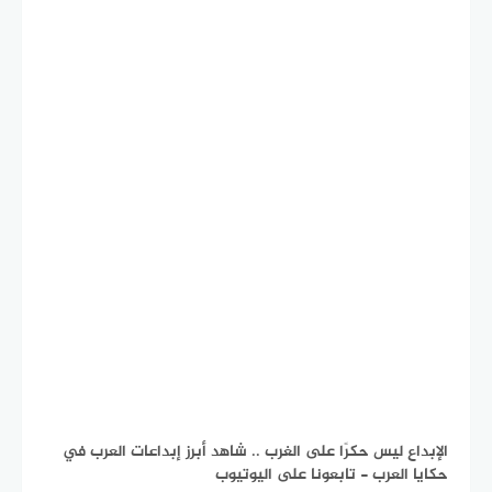
الإبداع ليس حكرًا على الغرب .. شاهد أبرز إبداعات العرب في
حكايا العرب - تابعونا على اليوتيوب