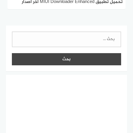
تحميل تطبيق MIUI Downloader Enhanced اخر اصدار
للاندرويد 2025 مجانا
البحث
عن: