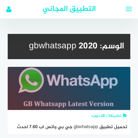
لتجاوز
التطبيق المجاني
لى
لمحتوى
الوسم:
gbwhatsapp 2020
تطبيقات الاندرويد
تحميل تطبيق gbwhatsapp جي بي واتس اب 7.60 احدث
اصدار 2022 عربي