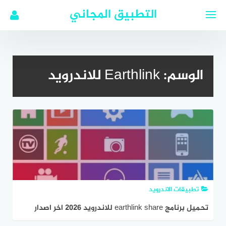
لتجاوز
التطبيق المجاني
لى
لمحتوى
الوسم:
Earthlink للاندرويد
تطبيقات الاندرويد
تحميل برنامج earthlink share للاندرويد 2026 اخر اصدار