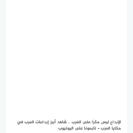
الإبداع ليس حكرًا على الغرب .. شاهد أبرز إبداعات العرب في
حكايا العرب - تابعونا على اليوتيوب