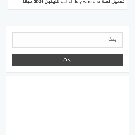
تحميل لعبة call of duty warzone للايفون 2024 مجانا
البحث
عن: