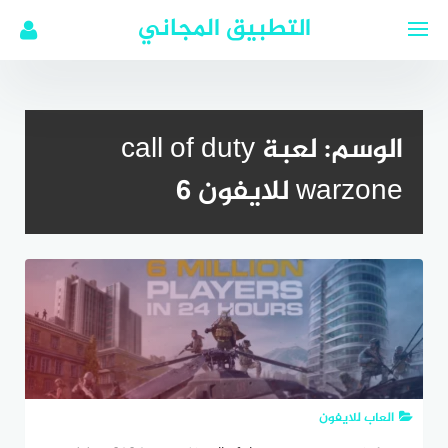
لتجاوز
التطبيق المجاني
لى
لمحتوى
الوسم:
لعبة call of duty
warzone للايفون 6
العاب للايفون