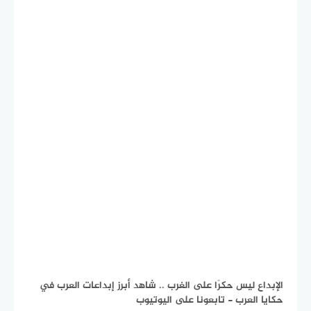
الإبداع ليس حكرًا على الغرب .. شاهد أبرز إبداعات العرب في
حكايا العرب - تابعونا على اليوتيوب