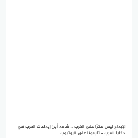
الإبداع ليس حكرًا على الغرب .. شاهد أبرز إبداعات العرب في
حكايا العرب - تابعونا على اليوتيوب