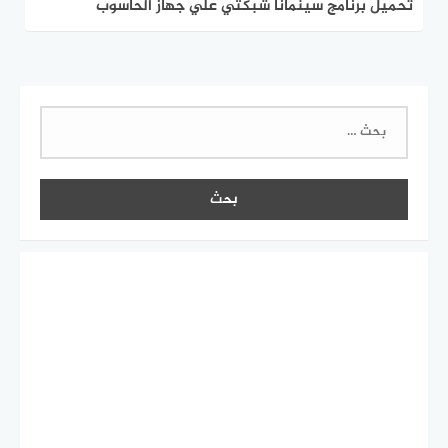
تحميل برنامج سينمانا شبكتي علي جهاز الحاسوب
للكمبيوتر ويندوز 7
البحث
عن: