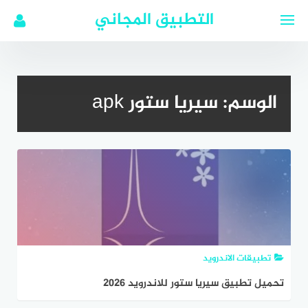
لتجاوز
التطبيق المجاني
لى
لمحتوى
الوسم:
سيريا ستور apk
تطبيقات الاندرويد
تحميل تطبيق سيريا ستور للاندرويد 2026
www.syriastore.sy اخر اصدار