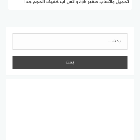
تحميل واتساب صغير apk واتس اب خفيف الحجم جدا
للاندرويد
البحث
عن: