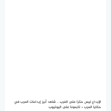
الإبداع ليس حكرًا على الغرب .. شاهد أبرز إبداعات العرب في
حكايا العرب - تابعونا على اليوتيوب