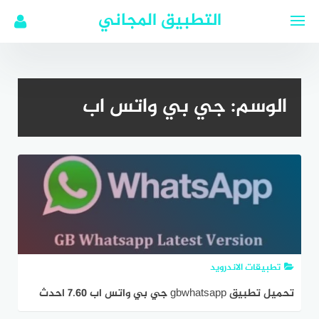
لتجاوز
التطبيق المجاني
لى
لمحتوى
الوسم:
جي بي واتس اب
تطبيقات الاندرويد
تحميل تطبيق gbwhatsapp جي بي واتس اب 7.60 احدث
اصدار 2022 عربي