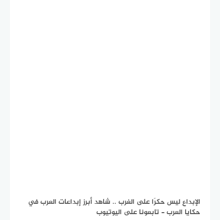
الإبداع ليس حكرًا على الغرب .. شاهد أبرز إبداعات العرب في
حكايا العرب - تابعونا على اليوتيوب