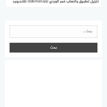
تنزيل تطبيق واتساب عمر الوردي ob2whatsapp للأندرويد
2026 عربي برابط مباشر
البحث
عن: