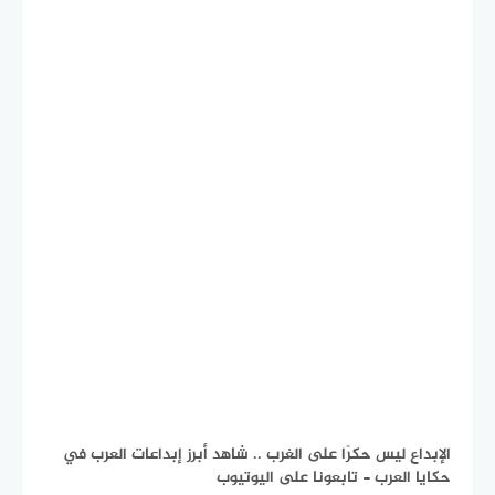
الإبداع ليس حكرًا على الغرب .. شاهد أبرز إبداعات العرب في
حكايا العرب - تابعونا على اليوتيوب