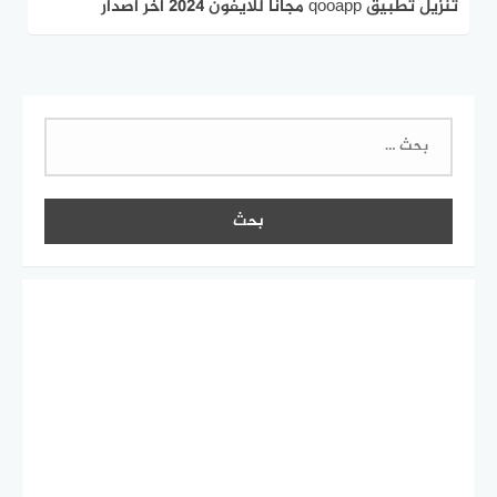
تنزيل تطبيق qooapp مجانًا للايفون 2024 اخر اصدار
البحث
عن: