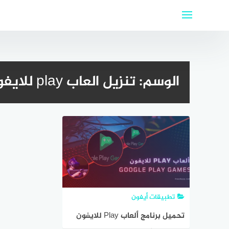
لتجاوز
لى
لمحتوى
الوسم:
تنزيل العاب play للايفون 2025
تطبيقات أيفون
تحميل برنامج ألعاب Play للايفون