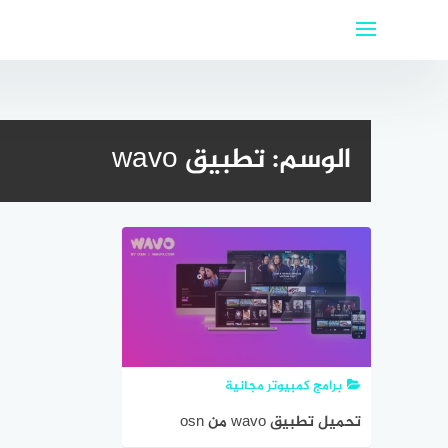
لتجاوز
لى
لمحتوى
الوسم:
تطبيق wavo
برامج كمبيوتر مجانية
تحميل تطبيق wavo من osn