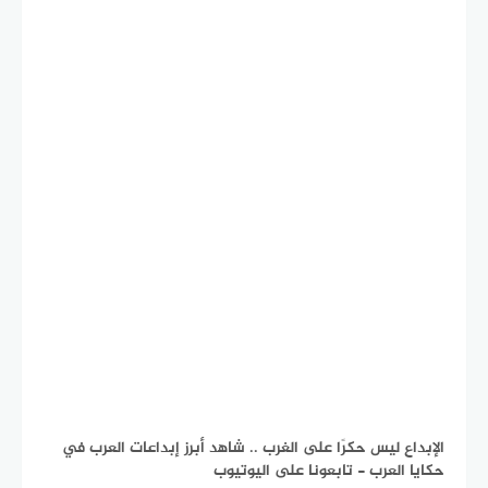
الإبداع ليس حكرًا على الغرب .. شاهد أبرز إبداعات العرب في
حكايا العرب - تابعونا على اليوتيوب