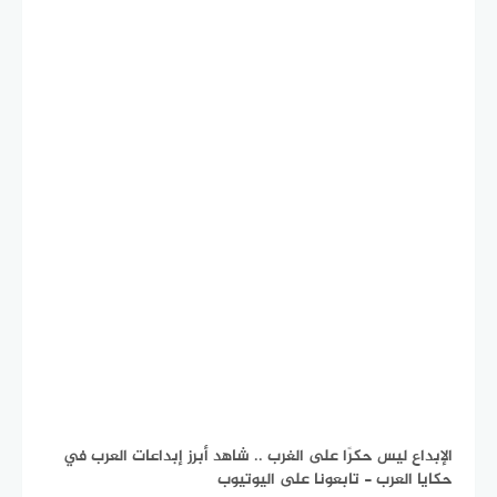
الإبداع ليس حكرًا على الغرب .. شاهد أبرز إبداعات العرب في
حكايا العرب - تابعونا على اليوتيوب