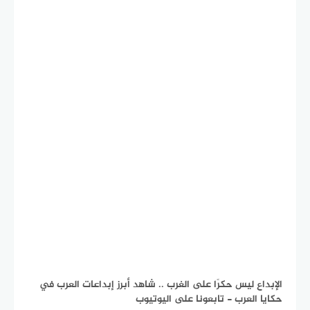
الإبداع ليس حكرًا على الغرب .. شاهد أبرز إبداعات العرب في
حكايا العرب - تابعونا على اليوتيوب