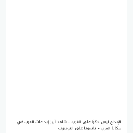
الإبداع ليس حكرًا على الغرب .. شاهد أبرز إبداعات العرب في
حكايا العرب - تابعونا على اليوتيوب