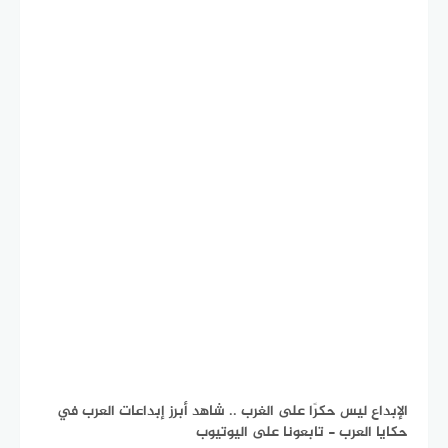
الإبداع ليس حكرًا على الغرب .. شاهد أبرز إبداعات العرب في
حكايا العرب - تابعونا على اليوتيوب