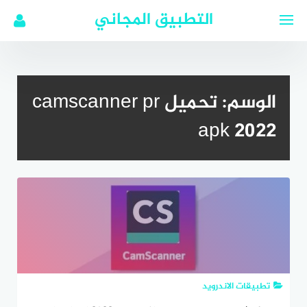
لتجاوز
التطبيق المجاني
لى
لمحتوى
الوسم:
تحميل camscanner pr
apk 2022
تطبيقات الاندرويد