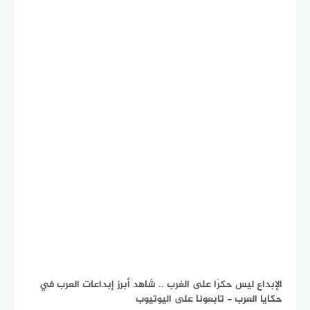
الإبداع ليس حكرًا على الغرب .. شاهد أبرز إبداعات العرب في
حكايا العرب - تابعونا على اليوتيوب