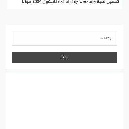
تحميل لعبة call of duty warzone للايفون 2024 مجانا
البحث
عن: