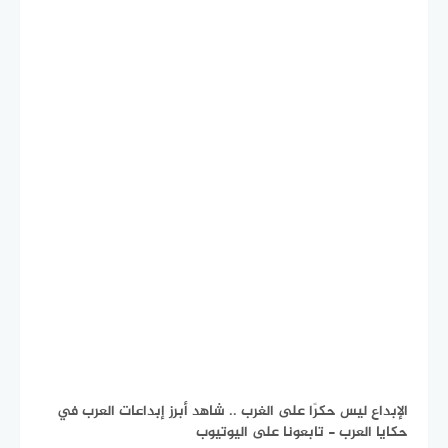
الإبداع ليس حكرًا على الغرب .. شاهد أبرز إبداعات العرب في
حكايا العرب - تابعونا على اليوتيوب