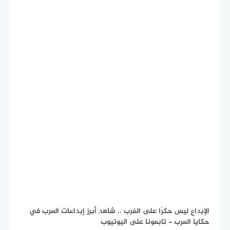
الإبداع ليس حكرًا على الغرب .. شاهد أبرز إبداعات العرب في
حكايا العرب - تابعونا على اليوتيوب