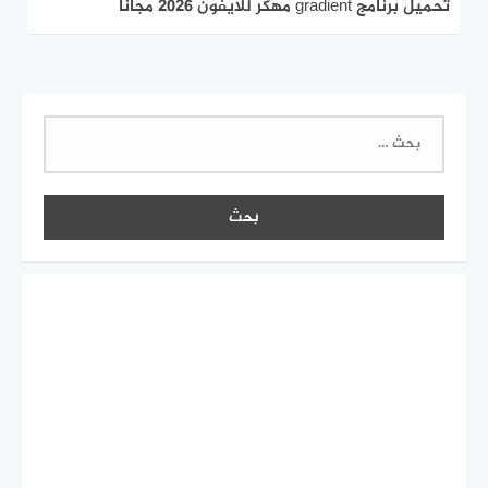
تحميل برنامج gradient مهكر للايفون 2026 مجانا
البحث
عن: