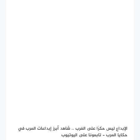
الإبداع ليس حكرًا على الغرب .. شاهد أبرز إبداعات العرب في
حكايا العرب - تابعونا على اليوتيوب