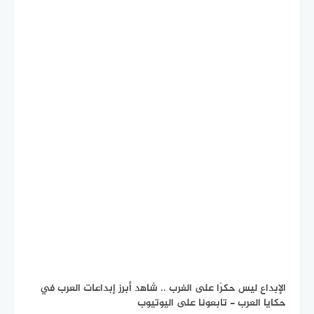
الإبداع ليس حكرًا على الغرب .. شاهد أبرز إبداعات العرب في
حكايا العرب - تابعونا على اليوتيوب