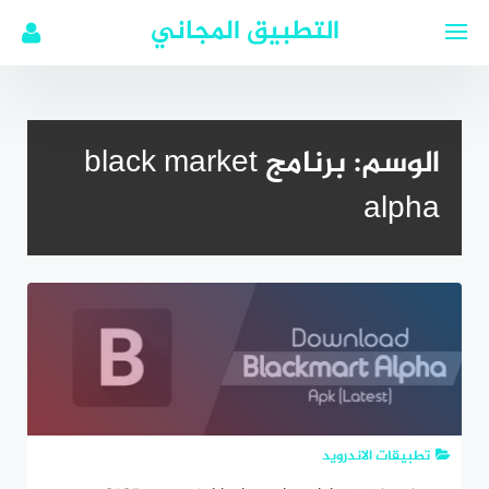
لتجاوز
التطبيق المجاني
لى
لمحتوى
الوسم:
برنامج black market
alpha
تطبيقات الاندرويد