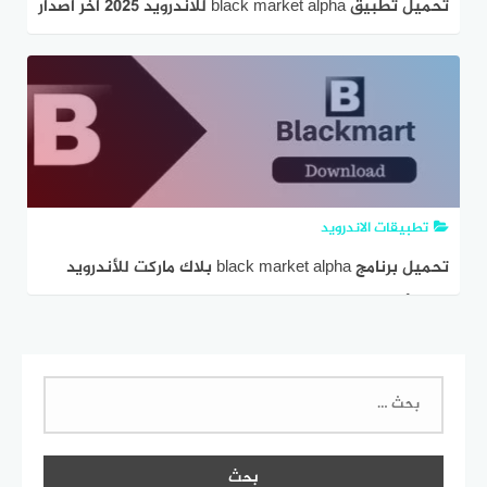
تحميل تطبيق black market alpha للاندرويد 2025 اخر اصدار
تطبيقات الاندرويد
تحميل برنامج black market alpha بلاك ماركت للأندرويد
2023 أخر اصدار
البحث
عن: