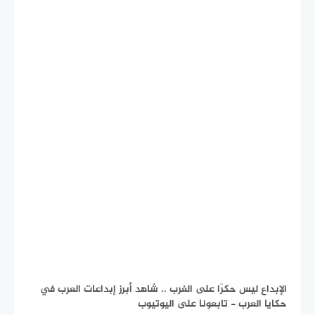
الإبداع ليس حكرًا على الغرب .. شاهد أبرز إبداعات العرب في
حكايا العرب - تابعونا على اليوتيوب