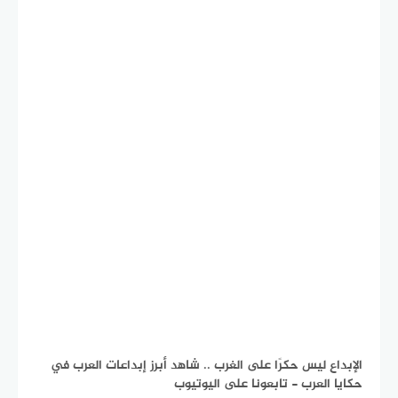
الإبداع ليس حكرًا على الغرب .. شاهد أبرز إبداعات العرب في
حكايا العرب - تابعونا على اليوتيوب