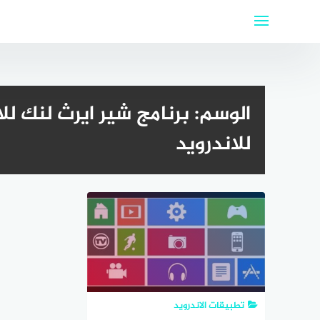
لتجاوز
لى
لمحتوى
الوسم:
برنامج شير ايرث لنك لل
للاندرويد
تطبيقات الاندرويد