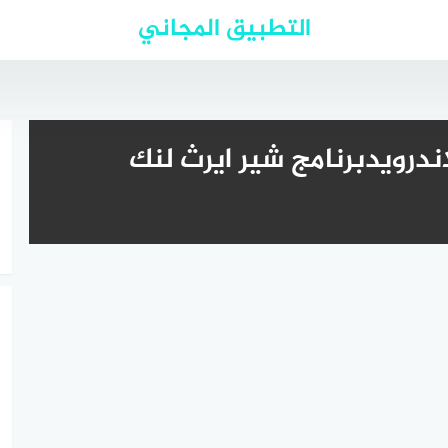
التطبيق المجاني
اندرويدبرنامج شير ايرث لنك