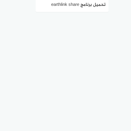
تحميل برنامج earthlink share
للاندرويد 2026 اخر اصدار