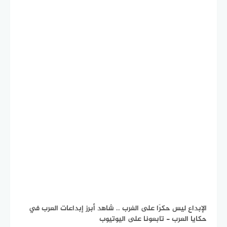
الإبداع ليس حكرًا على الغرب .. شاهد أبرز إبداعات العرب في
حكايا العرب - تابعونا على اليوتيوب