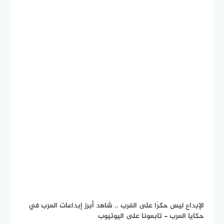
الإبداع ليس حكرًا على الغرب .. شاهد أبرز إبداعات العرب في
حكايا العرب - تابعونا على اليوتيوب