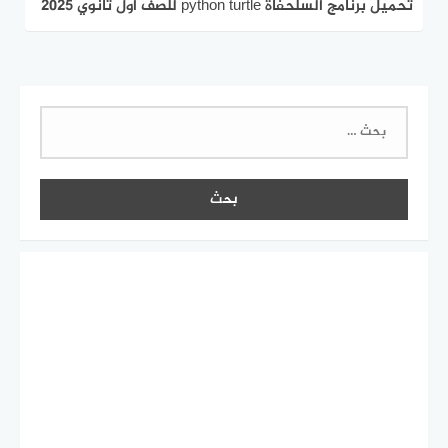
تحميل برنامج السلحفاة python turtle للصف اول ثانوي 2025
اخر اصدار
البحث
عن: