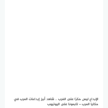
الإبداع ليس حكرًا على الغرب .. شاهد أبرز إبداعات العرب في
حكايا العرب - تابعونا على اليوتيوب