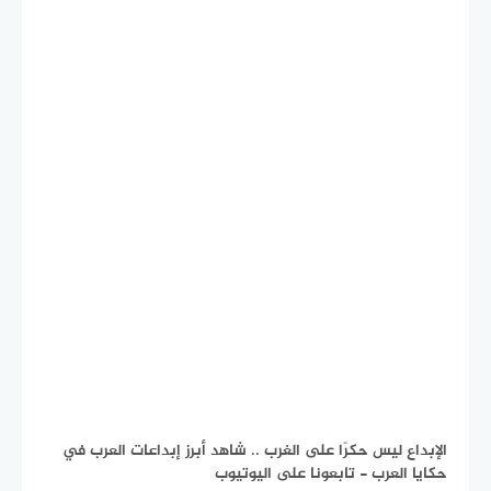
الإبداع ليس حكرًا على الغرب .. شاهد أبرز إبداعات العرب في
حكايا العرب - تابعونا على اليوتيوب