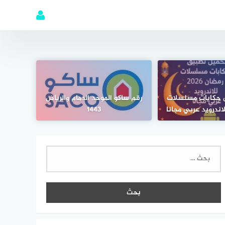
 حكايات مسلسلات
رقم ساكو الموحد الدمام والرياض
1443
البحث
عن: