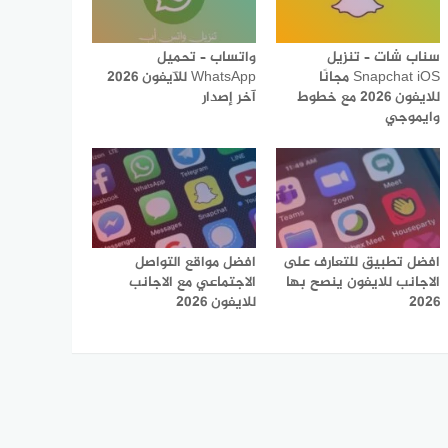
سناب شات – تنزيل
واتساب – تحميل
Snapchat iOS مجانًا
WhatsApp للآيفون 2026
للايفون 2026 مع خطوط
آخر إصدار
وايموجي
افضل تطبيق للتعارف على
افضل مواقع التواصل
الاجانب للايفون ينصح بها
الاجتماعي مع الاجانب
2026
للايفون 2026