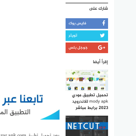
شارك على
فايس بوك
تويتر
جوجل بلس
إقرأ أيضا
تحميل تطبيق مودي
mody apk للاندرويد
2023 برابط مباشر