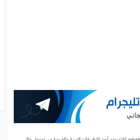
يعد تحميل تطبيق amanzar apk.com للاندرويد أحد التطبيقات المميزة والفريدة من نوعها، والتي