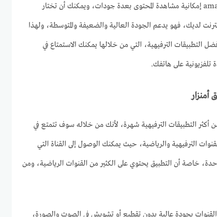
كما يدعم تطبيق amanzar apk.com إمكانية مشاهدة المحتوى بعدة جودات، ويمكنك أن تختار
ترنت لديك، فهو يدعم الجودة العالية والضعيفة والمتوسطة، ولهذا
فضل التطبيقات الترفيهية، التي من خلالها يمكنك الاستمتاع في
تلفزيونية على هاتفك.
ق أمنزار
ama للاندرويد من أكثر التطبيقات الترفيهية شهرة، لأنك من خلاله سوف تتمتع في
نوات الترفيهية والرياضية، حيث يمكنك الوصول إلى القناة التي
دة، خاصة أن التطبيق يحتوي على الكثير من القنوات الرياضية، ومن
 القنوات بجودة عالية بدون تقطيع أو تشويش في الصوت والصورة،