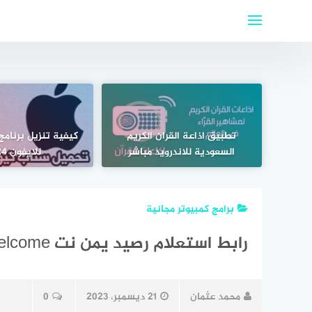
لتجاوز
لى
لمحتوى
تطبيق اذاعة القران الكريم
كيفية تنزيل برنام
السعودية للاندرويد مباشر
للايفون 2024
برامج كمبيوتر مجانية
رابط استعلام رصيد يمن نت Welcome مجانا
محمد عثمان
21 ديسمبر، 2023
0