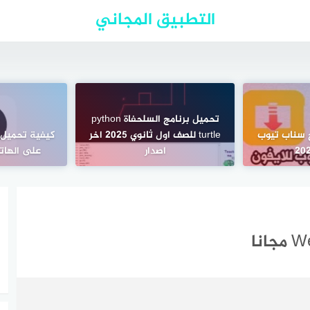
التطبيق المجاني
تحميل برنامج السلحفاة python
ج سناب تيوب
turtle للصف اول ثانوي 2025 اخر
كيفية تحميل 
اصدار
على الهاتف ا