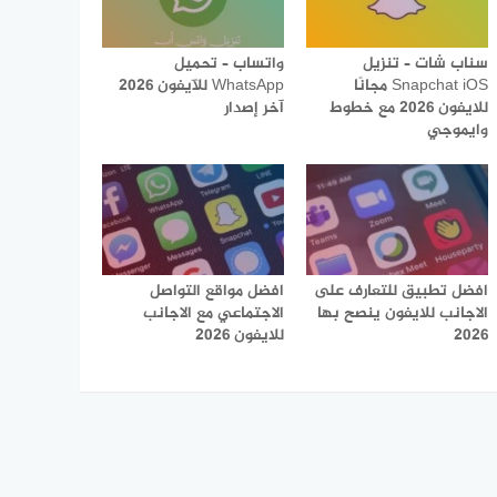
سناب شات – تنزيل
واتساب – تحميل
Snapchat iOS مجانًا
WhatsApp للآيفون 2026
للايفون 2026 مع خطوط
آخر إصدار
وايموجي
افضل تطبيق للتعارف على
افضل مواقع التواصل
الاجانب للايفون ينصح بها
الاجتماعي مع الاجانب
2026
للايفون 2026