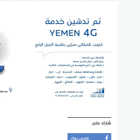
شارك على
فايس بوك