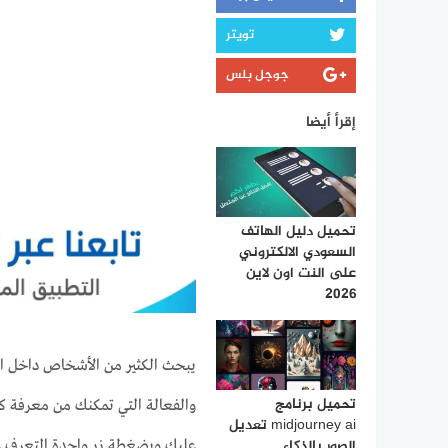
تويتر
جوجل بلس
إقرأ أيضا
تحميل دليل الهاتف
السعودي الالكتروني
على النت اون لاين
2026
يبحث الكثير من الأشخاص داخل ال
تحميل برنامج
والفعالة التي تمكنك من معرفة ك
midjourney ai تعديل
الصور بالذكاء
عليك وبضغطة زر واحدة التعرف على 