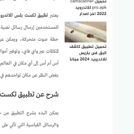
تحميل camscanner
pro.apk للاندرويد
2022 اخر اصدار
يعتبر
تطبيق تكست بلس للاندروي
للمستخدمين إرسال رسائل نصية وإ
خطة صوت متحركة، ويمكن عرض ا
تحميل تطبيق كاشف
المكالمات عبر واي فاي، وتوفير أم
البق فى باريس
للاندرويد 2024 مجانا
أس أم أس إلى أي مكان في العالم ع
بغض النظر عن مكان تواجدهم في أ
شرح عن تطبيق تكست بل
يمكن البدء بشرح التطبيق من خل
والرسائل القياسية التي تأتي على 