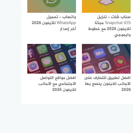
سناب شات – تنزيل
واتساب – تحميل
Snapchat iOS مجانًا
WhatsApp للآيفون 2026
للايفون 2026 مع خطوط
آخر إصدار
وايموجي
افضل تطبيق للتعارف على
افضل مواقع التواصل
الاجانب للايفون ينصح بها
الاجتماعي مع الاجانب
2026
للايفون 2026