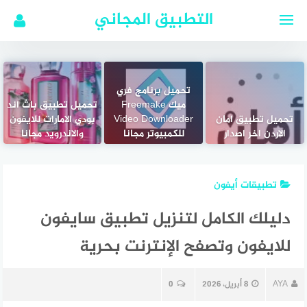
لتجاوز
التطبيق المجاني
لى
لمحتوى
تحميل برنامج فري
ميك Freemake
تحميل تطبيق باث اند
تحميل تطبيق امان
Video Downloader
بودي الامارات للايفون
الاردن اخر اصدار
للكمبيوتر مجانا
والاندرويد مجانا
تطبيقات أيفون
دليلك الكامل لتنزيل تطبيق سايفون
للايفون وتصفح الإنترنت بحرية
AYA
8 أبريل، 2026
0