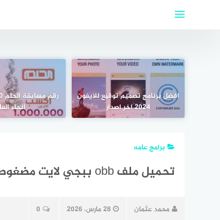
لتجاوز
لى
لمحتوى
افضل برنامج تصميم توقيع للايفون
2024 اخر اصدار
انحاء العا
برامج عامه
تحميل ملف obb ببجي لايت مضغوط للاندرويد Apk
محمد عثمان
28 مارس، 2026
0