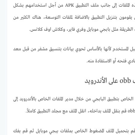
ويعمل مطور التطبيق بتحميل هذه الملفات إلى جانب ملف التطبيق APK من أجل استخدامهم بشكل
قومون بتنزيل التطبيق بالاضافة لملفات التوسعة، هناك الكثير من
ه الطريقة مثل بابجي موبايل وفري فاير، وكلاش اوف كلانس.
قبل المستخدم لأنها بالأساس تحوي بيانات بتنسيق مشفر من قبل معد
ي فتحه أو الاستفادة منه.
يد
ولا عليك القيام بنقل ملف OBB الخاص بتطبيق البابجي من خلال مدير الملفات الخاص بالأندرويد إلى
الملف مضغوطاً ZIP أولا قم بتحميل الملف المضغوط الخاص بملفات ببجي موبايل ثم قم بفك