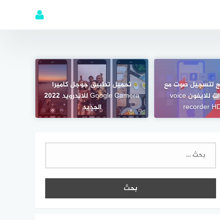
1 برامج لتسجيل صوت مع
تحميل تطبيق جوجل كاميرا
صدى ومؤثرات للايفون voice
Google Camera للاندرويد 2022
recorder H
الجديد
البحث
عن: