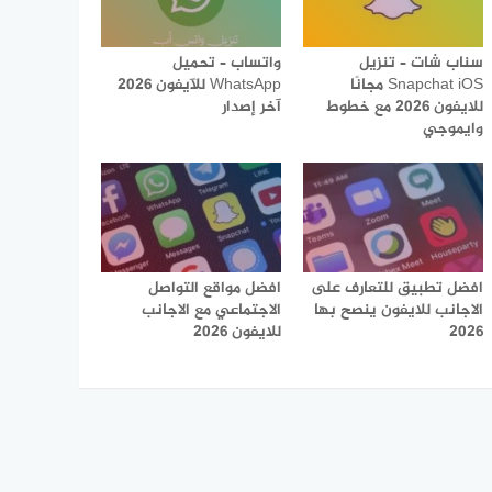
سناب شات – تنزيل
واتساب – تحميل
Snapchat iOS مجانًا
WhatsApp للآيفون 2026
للايفون 2026 مع خطوط
آخر إصدار
وايموجي
افضل تطبيق للتعارف على
افضل مواقع التواصل
الاجانب للايفون ينصح بها
الاجتماعي مع الاجانب
2026
للايفون 2026