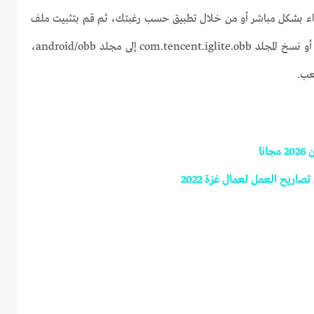
ء بشكل مباشر أو من خلال تطبيق حسب رغبتك، ثم قم بتثبيت ملف
التطبيق على الهاتف، ثم قم بنقل أو نسخ المجلد com.tencent.iglite.obb إلى مجلد android/obb،
عب.
نا
اريح العمل لعمال غزة 2022