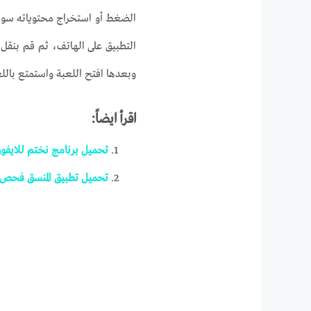
الضغط أو استخراج محتوياته سوا
وبعدها افتح اللعبة واستمتع بالل
اقرأ ايضاً:
تحميل برنامج نختم للايفون 2026 مجا
تحميل تطبيق المنسق فحص تص