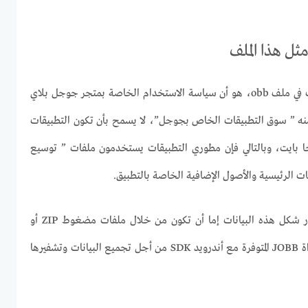
مثل هذا الملف
السبب في تجميع كل هذه البيانات في ملف obb، هو أن سياسة الاستخدام الخاصة بمتجر جوجل بلاي
 منه ” سوق التطبيقات الخاص بجوجل”، لا يسمح بأن تكون التطبيقات
 يتجاوز حجمها 100 ميجا بايت، وبالتالي فإن مطوري التطبيقات يستخدمون ملفات ” توسيع
ت الرئيسية والأصول الإضافية الخاصة بالتطبيق.
ومطورو التطبيقات أحرار في اختيار شكل هذه البيانات إما أن تكون من خلال ملفات مضغوط ZIP أو
MP4 ويمكن لهم أيضاً اختيار الأداة JOBB المتوفرة مع أندرويد SDK من أجل تجميع البيانات وتشفيرها