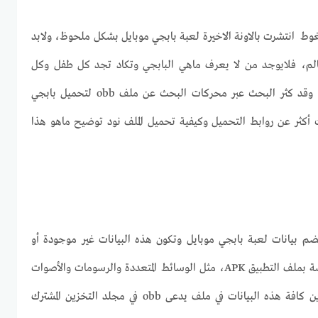
ي لايت مضغوط انتشرت بالاونة الاخيرة لعبة بابجي موبايل بشكل ملحوظ، ولابد
لم، فلايوجد من لا يعرف ماهي البابجي وتكاد تجد كل طفل وكل
الشباب يلعبون بابجي ويحبونها، وقد كثر البحث عبر محركات البحث عن ملف obb لتحميل بابجي
ث أكثر عن روابط التحميل وكيفية تحميل الملف نود توضيح ماهو هذا
تي تضم بيانات لعبة بابجي موبايل وتكون هذه البيانات غير موجودة أو
مخزنة في الحزمة الرئيسية الخاصة بملف التطبيق APK، مثل الوسائط المتعددة والرسومات والأصوات
وأصل التطبيق، وبالتالي يتم تخزين كافة هذه البيانات في ملف يدعى obb في مجلد التخزين المشترك