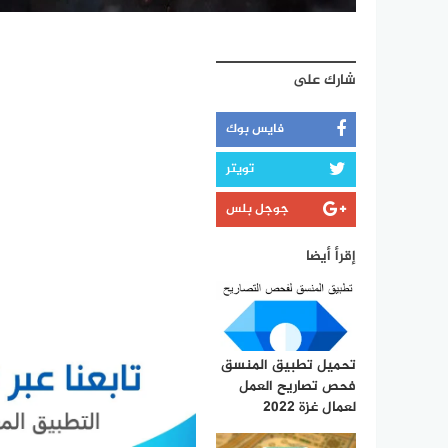
شارك على
فايس بوك
تويتر
جوجل بلس
إقرأ أيضا
تحميل تطبيق المنسق
فحص تصاريح العمل
لعمال غزة 2022