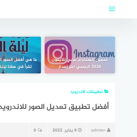
لتجاوز
لى
لمحتوى
تحميل إنستقرام عربي للآيفون
ما هي أفضل السور ا
2026 الرسمي اخر إصدار
تقرأ في صلاة ليلة الق
تطبيقات الاندرويد
أفضل تطبيق تعديل الصور للاندرويد لعام 2022 عرب
admien
8 يناير، 2022
0