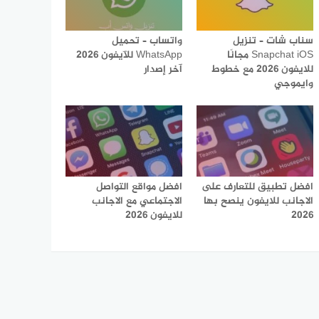
سناب شات – تنزيل
واتساب – تحميل
Snapchat iOS مجانًا
WhatsApp للآيفون 2026
للايفون 2026 مع خطوط
آخر إصدار
وايموجي
افضل تطبيق للتعارف على
افضل مواقع التواصل
الاجانب للايفون ينصح بها
الاجتماعي مع الاجانب
2026
للايفون 2026