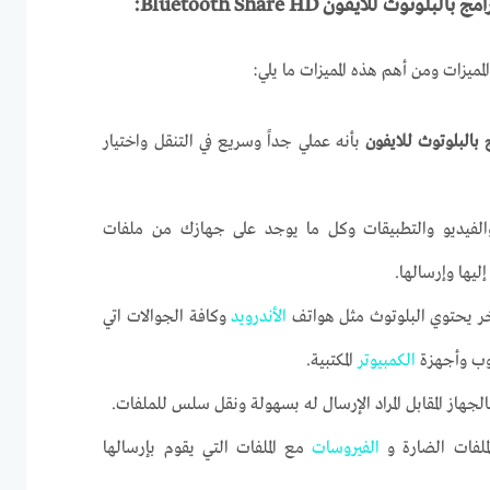
امج بالبلوتوث للأيفون
Bluetooth Share HD
:
مميزات ومن أهم هذه المميزات ما يلي:
 بالبلوتوث للايفون
بأنه عملي جداً وسريع في التنقل واختيار
فيديو والتطبيقات وكل ما يوجد على جهازك من ملفات
يها وإرسالها.
خر يحتوي البلوتوث مثل هواتف
الأندرويد
وكافة الجوالات اتي
توب وأجهزة
الكمبيوتر
المكتبية.
الجهاز المقابل المراد الإرسال له بسهولة ونقل سلس للملفات.
ملفات الضارة و
الفيروسات
مع الملفات التي يقوم بإرسالها