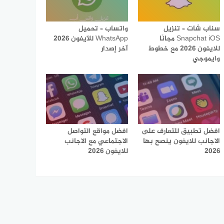
سناب شات – تنزيل
واتساب – تحميل
Snapchat iOS مجانًا
WhatsApp للآيفون 2026
للايفون 2026 مع خطوط
آخر إصدار
وايموجي
افضل تطبيق للتعارف على
افضل مواقع التواصل
الاجانب للايفون ينصح بها
الاجتماعي مع الاجانب
2026
للايفون 2026