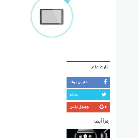
شارك على
فايس بوك
تويتر
جوجل بلس
إقرأ أيضا