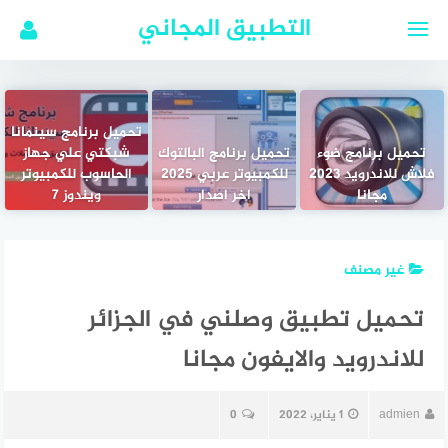
لتجاوز
التطبيق المجاني
لى
لمحتوى
تحميل برنامج سينمانا
تحميل برنامج ضوء
تحميل برنامج البالتوك
شبكتي علي جهاز
فلاش للاندرويد 2023
للكمبيوتر عربي 2025
الحاسوب للكمبيوتر
مجانا
اخر اصدار
ويندوز 7
غير مصنف
تحميل تطبيق وصلني في الجزائر
للاندرويد والايفون مجانا
admien
1 يناير، 2022
0