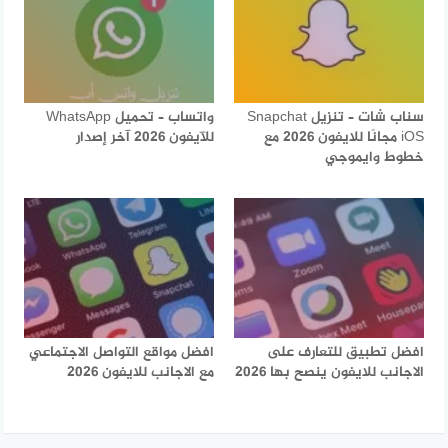
سناب شات – تنزيل Snapchat
واتساب – تحميل WhatsApp
iOS مجانًا للايفون 2026 مع
للآيفون 2026 آخر إصدار
خطوط وايموجي
افضل تطبيق للتعارف على
افضل مواقع التواصل الاجتماعي
الاجانب للايفون ينصح بها 2026
مع الاجانب للايفون 2026