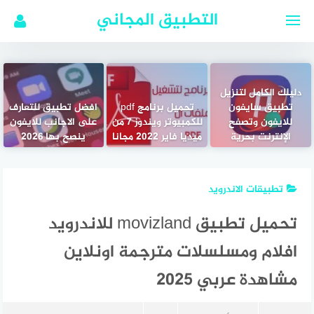
لتجاوز
التطبيق المجاني
لى
لمحتوى
دليلك الكامل لتنزيل
تطبيق سايفون
تحميل برنامج pdf
افضل تطبيق للتعارف
للايفون وتصفح
للكمبيوتر ويندوز 7 من
على الاجانب للايفون
الإنترنت بحرية
ميديا فاير 2022 مجانا
ينصح بها 2026
تطبيقات الاندرويد
تحميل تطبيق movizland للاندرويد
افلام ومسلسلات مترجمة اونلاين
مشاهدة عربي 2025