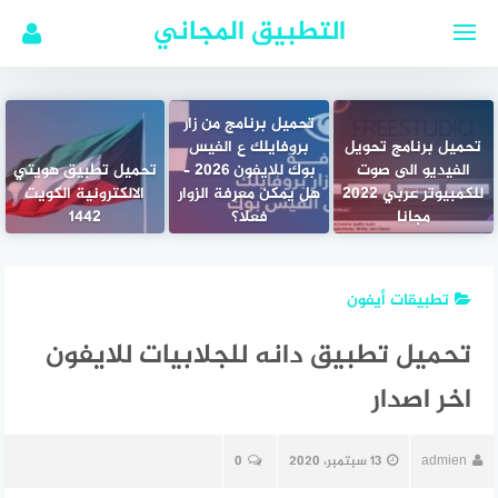
لتجاوز
التطبيق المجاني
لى
لمحتوى
تحميل برنامج من زار
تحميل برنامج تحويل
بروفايلك ع الفيس
الفيديو الى صوت
بوك للايفون 2026 –
تحميل تطبيق هويتي
للكمبيوتر عربي 2022
هل يمكن معرفة الزوار
الالكترونية الكويت
مجانا
فعلًا؟
1442
تطبيقات أيفون
تحميل تطبيق دانه للجلابيات للايفون
اخر اصدار
admien
13 سبتمبر، 2020
0