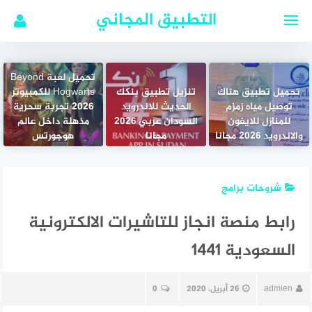
لتجاوز
التطبيق المجاني
لى
لمحتوى
تحميل لعبة Beyond
تحميل تطبيق هناك
تنزيل تطبيق بنكك
Hogwarts للكمبيوتر
توصيل مياه زمزم
الحديث للاندرويد
2026 تجربة سحرية
للمنازل للايفون
السودان عربي 2026
مذهلة داخل عالم
والاندرويد 2026 مجانا
مجانا
هوجورتس
شروحات برامج
رابط منصة انجاز للتاشيرات الالكترونية
السعودية 1441
admien
26 أبريل، 2020
0