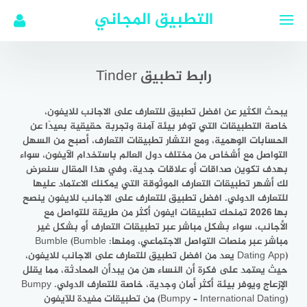
لتجاوز
التطبيق المجاني
لى
لمحتوى
رابط تطبيق Tinder
يبحث الكثير عن افضل تطبيق للتعارف على الاجانب للايفون،
خاصة التطبيقات التي توفر بيئة آمنة وتجربة حقيقية بعيدًا عن
الحسابات الوهمية، ومع انتشار تطبيقات التعارف، أصبح من السهل
التواصل مع أشخاص من مختلف دول العالم باستخدام الآيفون، سواء
بهدف تكوين صداقات أو علاقات جدية، وفي هذا المقال سنعرض
لك أشهر تطبيقات التعارف الموثوقة التي يمكنك الاعتماد عليها
للتعارف الدولي. افضل تطبيق للتعارف على الاجانب للايفون ينصح
بها 2026 تمنحك تطبيقات ايفون أكثر من طريقة للتواصل مع
الأجانب، سواء بشكل مباشر عبر تطبيقات التعارف أو بشكل غير
مباشر عبر منصات التواصل الاجتماعي، ومنها: Bumble (Bumble
Dating App) يعد من افضل تطبيق للتعارف على الاجانب للايفون،
حيث يعتمد على فكرة أن النساء هن من يبدأن المحادثة، مما يقلل
الإزعاج ويوفر بيئة أكثر أمان وجدية، خاصة للتعارف الدولي. Bumpy
(Bumpy – International Dating) من تطبيقات مفيدة للآيفون