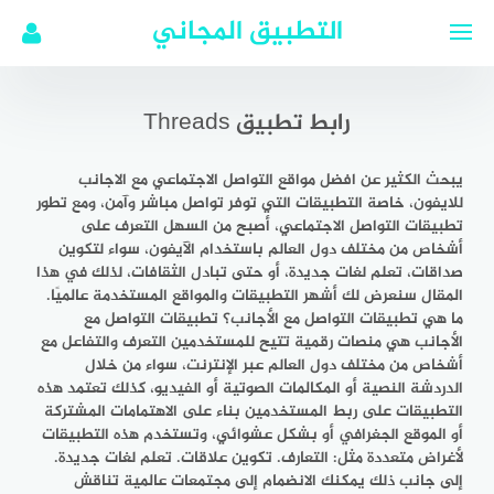
لتجاوز
التطبيق المجاني
لى
لمحتوى
رابط تطبيق Threads
يبحث الكثير عن افضل مواقع التواصل الاجتماعي مع الاجانب
للايفون، خاصة التطبيقات التي توفر تواصل مباشر وآمن، ومع تطور
تطبيقات التواصل الاجتماعي، أصبح من السهل التعرف على
أشخاص من مختلف دول العالم باستخدام الآيفون، سواء لتكوين
صداقات، تعلم لغات جديدة، أو حتى تبادل الثقافات، لذلك في هذا
المقال سنعرض لك أشهر التطبيقات والمواقع المستخدمة عالميًا.
ما هي تطبيقات التواصل مع الأجانب؟ تطبيقات التواصل مع
الأجانب هي منصات رقمية تتيح للمستخدمين التعرف والتفاعل مع
أشخاص من مختلف دول العالم عبر الإنترنت، سواء من خلال
الدردشة النصية أو المكالمات الصوتية أو الفيديو، كذلك تعتمد هذه
التطبيقات على ربط المستخدمين بناء على الاهتمامات المشتركة
أو الموقع الجغرافي أو بشكل عشوائي، وتستخدم هذه التطبيقات
لأغراض متعددة مثل: التعارف. تكوين علاقات. تعلم لغات جديدة.
إلى جانب ذلك يمكنك الانضمام إلى مجتمعات عالمية تناقش